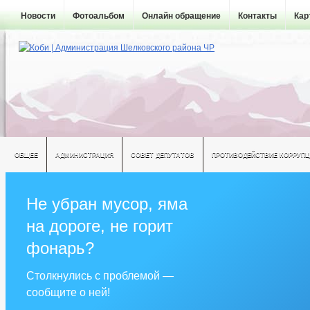
Новости
Фотоальбом
Онлайн обращение
Контакты
Кар
ОБЩЕЕ
АДМИНИСТРАЦИЯ
СОВЕТ ДЕПУТАТОВ
ПРОТИВОДЕЙСТВИЕ КОРРУПЦ
Не убран мусор, яма
на дороге, не горит
фонарь?
Столкнулись с проблемой —
сообщите о ней!