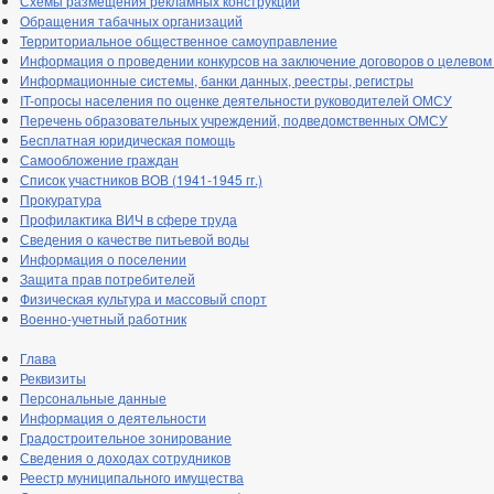
Схемы размещения рекламных конструкций
Обращения табачных организаций
Территориальное общественное самоуправление
Информация о проведении конкурсов на заключение договоров о целевом
Информационные системы, банки данных, реестры, регистры
IT-опросы населения по оценке деятельности руководителей ОМСУ
Перечень образовательных учреждений, подведомственных ОМСУ
Бесплатная юридическая помощь
Самообложение граждан
Список участников ВОВ (1941-1945 гг.)
Прокуратура
Профилактика ВИЧ в сфере труда
Сведения о качестве питьевой воды
Информация о поселении
Защита прав потребителей
Физическая культура и массовый спорт
Военно-учетный работник
Глава
Реквизиты
Персональные данные
Информация о деятельности
Градостроительное зонирование
Сведения о доходах сотрудников
Реестр муниципального имущества