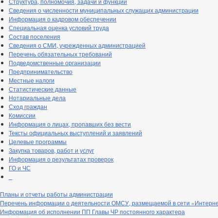
Структура, полномочия, задачи и функции
Сведения о численности муниципальных служащих администрации
Информация о кадровом обеспечении
Специальная оценка условий труда
Состав поселения
Сведения о СМИ, учрежденных администрацией
Перечень обязательных требований
Подведомственные организации
Предпринимательство
Местные налоги
Статистические данные
Нотариальные дела
Сход граждан
Комиссии
Информация о лицах, пропавших без вести
Тексты официальных выступлений и заявлений
Целевые программы
Закупка товаров, работ и услуг
Информация о результатах проверок
ГО и ЧС
_
Планы и отчеты работы администрации
Перечень информации о деятельности ОМСУ, размещаемой в сети «Интерн
Информация об исполнении ПП Главы ЧР постоянного характера