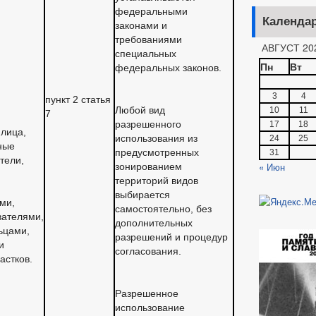
федеральными
Календа
законами и
требованиями
АВГУСТ 20
специальных
Пн
Вт
федеральных законов.
3
4
пункт 2 статья
Любой вид
10
11
7
разрешенного
17
18
лица,
использования из
24
25
ные
предусмотренных
31
тели,
« Июн
зонированием
территорий видов
выбирается
ми,
самостоятельно, без
вателями,
дополнительных
ьцами,
разрешений и процедур
и
согласования.
астков.
Разрешенное
использование