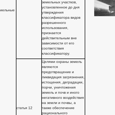
земельных участков,
установленное до дня
емельные
утверждения
классификатора видов
разрешенного
использования,
признается
действительным вне
зависимости от его
соответствия
классификатору.
Целями охраны земель
являются
предотвращение и
ликвидация загрязнения,
истощения, деградации,
порчи, уничтожения
земель и почв и иного
негативного воздействия
на земли и почвы, а
статья 12
также обеспечение
рационального