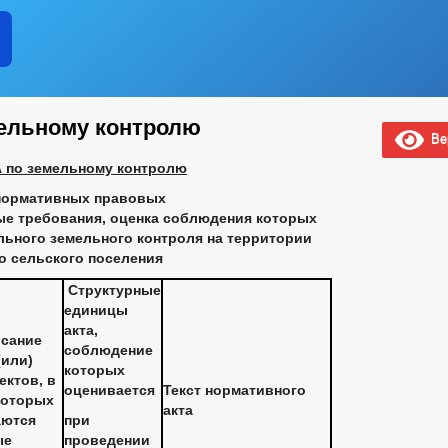
ельному контролю
Вер
 по земельному контролю
нормативных правовых
ые требования, оценка соблюдения которых
ьного земельного контроля на территории
о сельского поселения
Структурные
единицы
акта,
исание
соблюдение
(или)
которых
ектов, в
оценивается
Текст нормативного
которых
акта
аются
при
ые
проведении