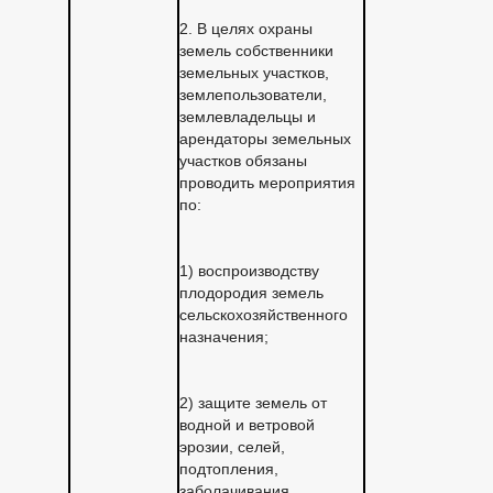
2. В целях охраны
земель собственники
земельных участков,
землепользователи,
землевладельцы и
арендаторы земельных
участков обязаны
проводить мероприятия
по:
1) воспроизводству
плодородия земель
сельскохозяйственного
назначения;
2) защите земель от
водной и ветровой
эрозии, селей,
подтопления,
заболачивания,