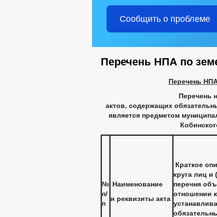
Сообщить о проблеме
Перечень НПА по зем
Перечень НПА
Перечень 
актов, содержащих обязательн
является предметом муниципал
Кобинског
Краткое оп
круга лиц и 
№
Наименование
перечня объ
п/
отношении 
и реквизиты акта
п
устанавлив
обязательн