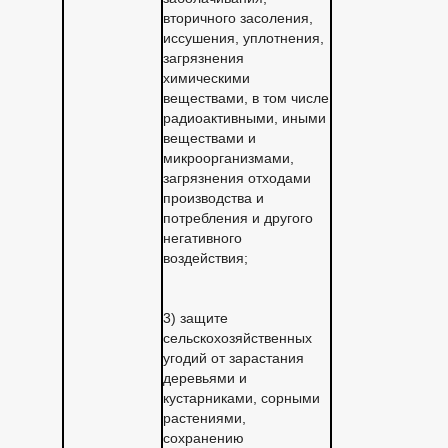
вторичного засоления,
иссушения, уплотнения,
загрязнения
химическими
веществами, в том числе
радиоактивными, иными
веществами и
микроорганизмами,
загрязнения отходами
производства и
потребления и другого
негативного
воздействия;
3) защите
сельскохозяйственных
угодий от зарастания
деревьями и
кустарниками, сорными
растениями,
сохранению