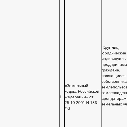
Круг лиц:
юридические 
индивидуаль
предпринима
граждане,
являющиеся:
собственника
«Земельный
землепользо
кодекс Российской
землевладел
1
Федерации» от
арендаторам
25.10.2001 N 136-
земельных уч
ФЗ