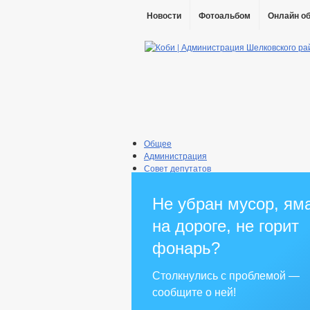
Новости
Фотоальбом
Онлайн о
Общее
Администрация
Совет депутатов
Противодействие коррупции
Правовые акты
Не убран мусор, ям
Бюджет
Муниципальные услуги
на дороге, не горит
Прием граждан
фонарь?
Столкнулись с проблемой —
сообщите о ней!