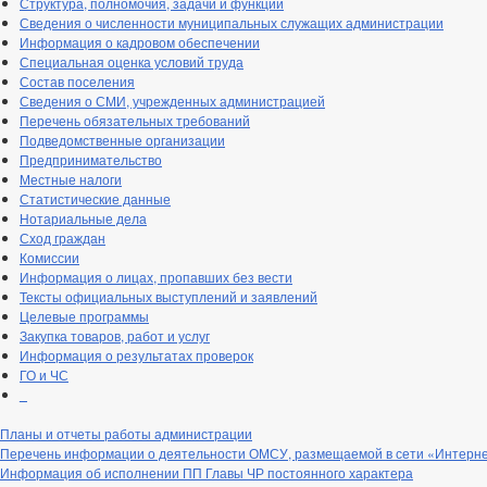
Структура, полномочия, задачи и функции
Сведения о численности муниципальных служащих администрации
Информация о кадровом обеспечении
Специальная оценка условий труда
Состав поселения
Сведения о СМИ, учрежденных администрацией
Перечень обязательных требований
Подведомственные организации
Предпринимательство
Местные налоги
Статистические данные
Нотариальные дела
Сход граждан
Комиссии
Информация о лицах, пропавших без вести
Тексты официальных выступлений и заявлений
Целевые программы
Закупка товаров, работ и услуг
Информация о результатах проверок
ГО и ЧС
_
Планы и отчеты работы администрации
Перечень информации о деятельности ОМСУ, размещаемой в сети «Интерн
Информация об исполнении ПП Главы ЧР постоянного характера