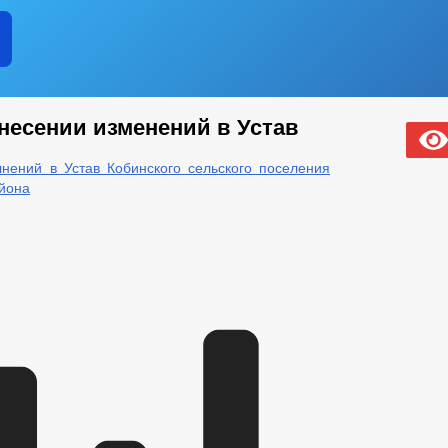
несении изменений в Устав
нений в Устав Кобинского сельского поселения
йона