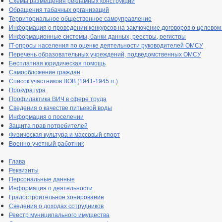
Схемы размещения рекламных конструкций
Обращения табачных организаций
Территориальное общественное самоуправление
Информация о проведении конкурсов на заключение договоров о целевом
Информационные системы, банки данных, реестры, регистры
IT-опросы населения по оценке деятельности руководителей ОМСУ
Перечень образовательных учреждений, подведомственных ОМСУ
Бесплатная юридическая помощь
Самообложение граждан
Список участников ВОВ (1941-1945 гг.)
Прокуратура
Профилактика ВИЧ в сфере труда
Сведения о качестве питьевой воды
Информация о поселении
Защита прав потребителей
Физическая культура и массовый спорт
Военно-учетный работник
Глава
Реквизиты
Персональные данные
Информация о деятельности
Градостроительное зонирование
Сведения о доходах сотрудников
Реестр муниципального имущества