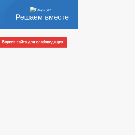
Решаем вместе
А ТЕПЛОСНАБЖЕНИЯ
Версия сайта для слабовидящих
ПОЛНОМОЧИЯ, ЗАДАЧИ И ФУНКЦИИ
 СЛУЖБУ
Ы КОНКУРСОВ
_
НЫХ АДМИНИСТРАЦИЕЙ
УАЛЬНЫЕ ПРЕДПРИНИМАТЕЛИ