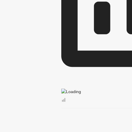
СОВЕТ ПО ПРЕДПРИНИМАТЕЛЬСТВУ
МЕСТНЫЕ НАЛОГИ
СТАТИСТИ
КОМИССИИ
РАБОЧАЯ ГРУППА
РАБОЧАЯ ГРУППА ПО ПРОФИЛАКТИ
КОМИССИЯ ПО СПИСАНИЮ ЗАДОЛЖЕ
ОБЩЕСТВЕННЫЙ СОВЕТ ПО РАССМО
ИНФОРМАЦИЯ О ЛИЦАХ, ПРОПАВШИХ
ЦЕЛЕВЫЕ ПРОГРАММЫ
ЗАКУП
ДЕПУТАТЫ
СОВЕТ ДЕПУТАТОВ
ЗАСЕДАНИЯ СОВЕ
СОЦИАЛЬНЫЙ ПРО
НПА
ПРОТИВОДЕЙСТВИЕ КОРРУПЦИИ
МЕТОДИ
ФОРМЫ 
СВЕДЕНИЯ О ДОХОДАХ, РАСХОДАХ,
КОМИССИЯ ПО СОБЛЮДЕНИЮ ТРЕБО
ОБРАТНАЯ СВЯЗЬ ДЛЯ СООБЩЕНИЙ 
УСТАВ
ПЕРЕ
ПРАВОВЫЕ АКТЫ
2020