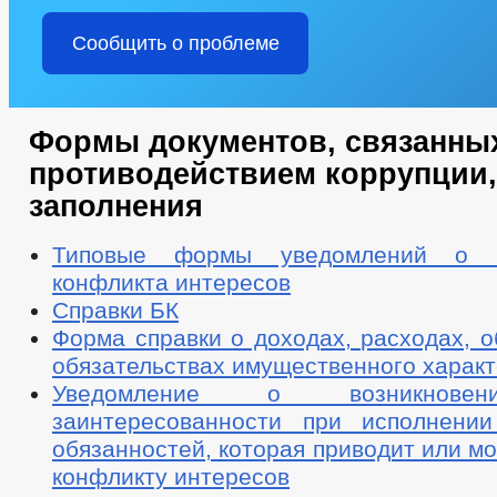
Сообщить о проблеме
Формы документов, связанны
противодействием коррупции,
заполнения
Типовые формы уведомлений о в
конфликта интересов
Справки БК
Форма справки о доходах, расходах, 
обязательствах имущественного харак
Уведомление о возникнове
заинтересованности при исполнени
обязанностей, которая приводит или мо
конфликту интересов