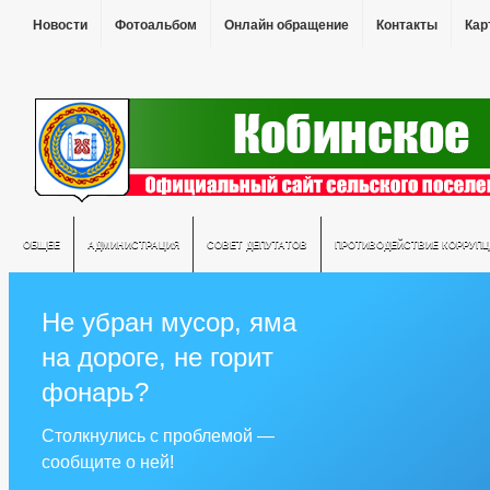
Новости
Фотоальбом
Онлайн обращение
Контакты
Кар
ОБЩЕЕ
АДМИНИСТРАЦИЯ
СОВЕТ ДЕПУТАТОВ
ПРОТИВОДЕЙСТВИЕ КОРРУПЦ
Не убран мусор, яма
на дороге, не горит
фонарь?
Столкнулись с проблемой —
сообщите о ней!