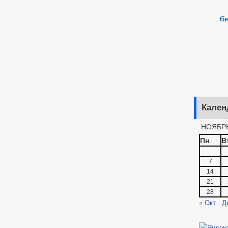
Кален
НОЯБРЬ
Пн
В
7
14
21
28
« Окт
Д