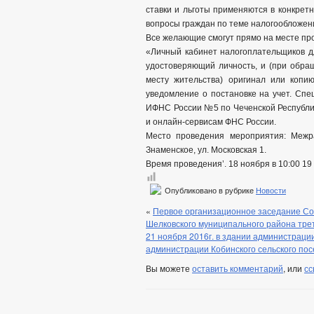
ставки и льготы применяются в конкрет
вопросы граждан по теме налогообложен
Все желающие смогут прямо на месте пр
«Личный кабинет налогоплательщиков д
удостоверяющий личность, и (при обра
месту жительства) оригинал или копию
уведомление о постановке на учет. Сп
ИФНС России №5 по Чеченской Республи
и онлайн-сервисам ФНС России.
Место проведения мероприятия: Межр
Знаменское, ул. Московская 1.
Время проведения’. 18 ноября в 10:00 19 
Опубликовано в рубрике
Новости
«
Первое организационное заседание Сов
Шелковского муниципального района тре
21 ноября 2016г. в здании администраци
администрации Кобинского сельского по
Вы можете
оставить комментарий
, или
сс