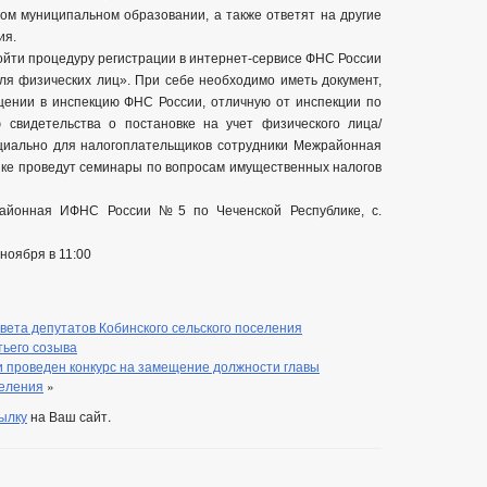
ном муниципальном образовании, а также ответят на другие
ия.
ойти процедуру регистрации в интернет-сервисе ФНС России
ля физических лиц». При себе необходимо иметь документ,
щении в инспекцию ФНС России, отличную от инспекции по
 свидетельства о постановке на учет физического лица/
ециально для налогоплательщиков сотрудники Межрайонная
ке проведут семинары по вопросам имущественных налогов
айонная ИФНС России №5 по Чеченской Республике, с.
ноября в 11:00
ета депутатов Кобинского сельского поселения
тьего созыва
и проведен конкурс на замещение должности главы
селения
»
ылку
на Ваш сайт.