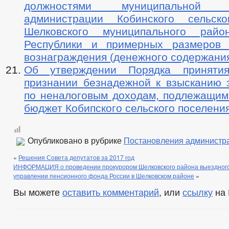
должностями муниципально
администрации Кобинского сельско
Шелковского муниципального райо
Республики и примерных размеров 
вознаграждения (денежного содержани
Об утверждении Порядка принят
признании безнадежной к взысканию 
по неналоговым доходам, подлежащим
бюджет Кобипского сельского поселени
Опубликовано в рубрике
Постановления администр
«
Решения Совета депутатов за 2017 год
ИНФОРМАЦИЯ о проведении прокурором Шелковского района выездного
управлении пенсионного фонда России в Шелковском районе
»
Вы можете
оставить комментарий
, или
ссылку
на 