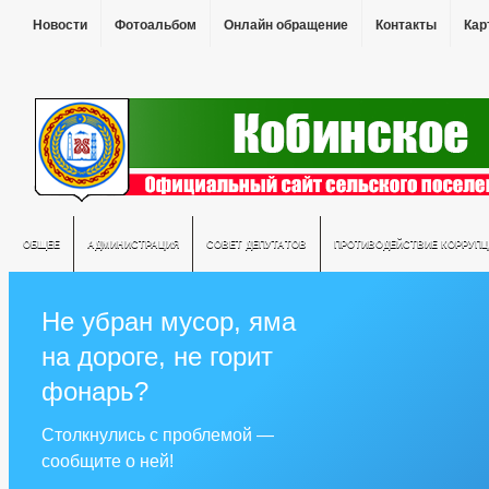
Новости
Фотоальбом
Онлайн обращение
Контакты
Кар
ОБЩЕЕ
АДМИНИСТРАЦИЯ
СОВЕТ ДЕПУТАТОВ
ПРОТИВОДЕЙСТВИЕ КОРРУПЦ
Не убран мусор, яма
на дороге, не горит
фонарь?
Столкнулись с проблемой —
сообщите о ней!