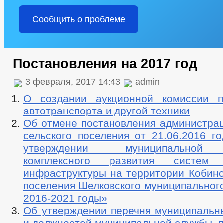
Сообщить о проблеме
Постановления на 2017 год
3 февраля, 2017 14:43
admin
О создании аукционной комиссии п
автотранспорта и другой техники
Об отмене постановления администрац
сельского поселения от 21.06.2016 
утверждении муниципальной
комплексного развития систем 
инфраструктуры на территории Кобинс
поселения Шелковского муниципальног
2016-2021 годы»
Об утверждении перечня муниципальн
и должностей муниципальной службы, 