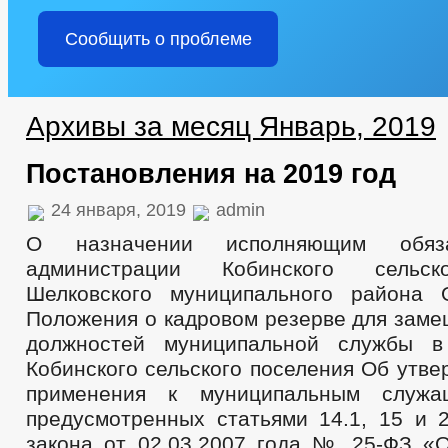
АДМИНИСТРАЦИЯ
Сообщить о проблеме
ИНФОРМАЦИЯ О ДЕЯТЕЛЬНОСТИ
ПЛАНЫ И ОТЧЕТЫ РАБО
ПЕРЕЧЕНЬ ИНФОРМАЦИИ О ДЕЯТЕЛЬНОСТИ ОМСУ, РАЗМЕЩАЕМОЙ
ИНФОРМАЦИЯ ОБ ИСПОЛНЕНИИ ПП ГЛАВЫ ЧР ПОСТОЯННОГО ХА
ГРАДОСТРОИТЕЛЬНОЕ ЗОНИРОВАНИЕ
БЛАГОУСТРОЙСТВО
Архивы за месяц Январь, 2019
СХЕМЫ РАЗМЕЩЕНИЯ РЕКЛАМНЫХ КОНСТРУКЦИЙ
ПРАВИЛ
МЕСТНЫЕ НОРМАТИВЫ ГРАДОСТРОИТЕЛЬНОГО ПРОЕКТИРОВАНИ
Постановления на 2019 год
СВЕДЕНИЯ О ДОХОДАХ СОТРУДНИКОВ
РЕЕСТР МУНИЦИПА
СВЕДЕНИЯ О ЧИСЛЕННОСТИ МУНИЦИПАЛЬНЫХ СЛУЖАЩИХ АДМ
24 января, 2019
admin
ИНФОРМАЦИЯ О КАДРОВОМ ОБЕСПЕЧЕНИИ
ПОРЯДОК ПОС
О назначении исполняющим обяз
КАДРОВЫЙ РЕЗЕРВ
КОНТАКТНАЯ ИНФОРМАЦИЯ
СВ
администрации Кобинского сельск
КВАЛИФИКАЦИОННЫЕ ТРЕБОВАНИЯ
НОРМАТИВНО-ПРАВО
Шелковского муниципального района 
СПЕЦИАЛЬНАЯ ОЦЕНКА УСЛОВИЙ ТРУДА
СОСТАВ ПОСЕЛЕ
Положения о кадровом резерве для заме
ПЕРЕЧЕНЬ ОБЯЗАТЕЛЬНЫХ ТРЕБОВАНИЙ
ПОДВЕДОМСТВЕ
должностей муниципальной службы в
ПРЕДПРИНИМАТЕЛЬСТВО
КОЛИЧЕСТВО СУБЪЕКТОВ МАЛО
ОБЪЕКТЫ ДЛЯ МАЛОГО И СРЕДНЕГО БИЗНЕСА
СВЕДЕНИЯ 
Кобинского сельского поселения Об утв
ОБЪЕКТЫ, ПРЕДЛАГАЕМЫЕ ДЛЯ СДАЧИ В АРЕНДУ
ИНФОРМ
применения к муниципальным служа
ЧИСЛО ЗАМЕЩЕННЫХ РАБОЧИХ МЕСТ
ОБОРОТ ТОВАРОВ, Р
предусмотренных статьями 14.1, 15 и 
ФИНАНСОВО-ЭКОНОМИЧЕСКОЕ СОСТОЯНИЕ СУБЪЕКТОВ
З
закона от 02.03.2007 года № 25-ФЗ «