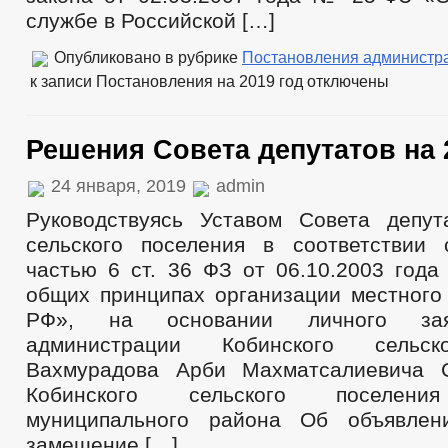
СОВЕТ ПО ПРЕДПРИНИМАТЕЛЬСТВУ
КООРДИНАЦИОННЫЙ 
службе в Российской […]
МЕСТНЫЕ НАЛОГИ
СТАТИСТИЧЕСКИЕ ДАННЫЕ
НОТ
КОМИССИИ
РАБОЧАЯ ГРУППА АНК
РАБОЧАЯ ГРУППА
Опубликовано в рубрике
Постановления администр
РАБОЧАЯ ГРУППА ПО ПРОФИЛАКТИКЕ ПРАВОНАРУШЕНИЙ
к записи Постановления на 2019 год
отключены
КОМИССИЯ ПО СПИСАНИЮ ЗАДОЛЖЕННОСТИ ПО ПЛАТЕЖАМ В БЮ
ОБЩЕСТВЕННЫЙ СОВЕТ ПО РАССМОТРЕНИЮ ВОПРОСОВ НОРМИРО
Решения Совета депутатов на 
ИНФОРМАЦИЯ О ЛИЦАХ, ПРОПАВШИХ БЕЗ ВЕСТИ
ТЕКСТЫ
ЦЕЛЕВЫЕ ПРОГРАММЫ
ЗАКУПКА ТОВАРОВ, РАБОТ И УСЛУГ
24 января, 2019
admin
ДЕПУТАТЫ
СТРУКТУРА, ПОЛНОМОЧИЯ, З
СОВЕТ ДЕПУТАТОВ
ЗАСЕДАНИЯ СОВЕТА ДЕПУТАТОВ
ГРАФИ
Руководствуясь Уставом Совета депут
СОЦИАЛЬНЫЙ ПРОЕКТ — МУНИЦИПАЛЬНЫЙ ДЕ
сельского поселения в соответствии
НПА
ИНЫЕ АКТЫ В СФЕРЕ ПР
частью 6 ст. 36 ФЗ от 06.10.2003 го
ПРОТИВОДЕЙСТВИЕ КОРРУПЦИИ
МЕТОДИЧЕСКИЕ МАТЕРИАЛЫ
общих принципах организации местного
ФОРМЫ ДОКУМЕНТОВ, СВЯЗАННЫХ С
РФ», на основании личного зая
СВЕДЕНИЯ О ДОХОДАХ, РАСХОДАХ, ОБ ИМУЩЕСТВЕ И ОБЯЗАТЕЛ
администрации Кобинского сельск
КОМИССИЯ ПО СОБЛЮДЕНИЮ ТРЕБОВАНИЙ К СЛУЖЕБНОМУ ПОВЕ
Вахмурадова Арби Махматсалиевича С
ОБРАТНАЯ СВЯЗЬ ДЛЯ СООБЩЕНИЙ О ФАКТАХ КОРРУПЦИИ
Кобинского сельского поселени
УСТАВ
ПЕРЕЧНИ ПОРУЧЕНИЙ
2021
ПРАВОВЫЕ АКТЫ
муниципального района Об объявлен
2020
2019
2018
замещение […]