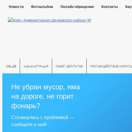
Новости
Фотоальбом
Онлайн обращение
Контакты
Кар
ОБЩЕЕ
АДМИНИСТРАЦИЯ
СОВЕТ ДЕПУТАТОВ
ПРОТИВОДЕЙСТВИЕ КОРРУПЦ
Не убран мусор, яма
на дороге, не горит
фонарь?
Столкнулись с проблемой —
сообщите о ней!