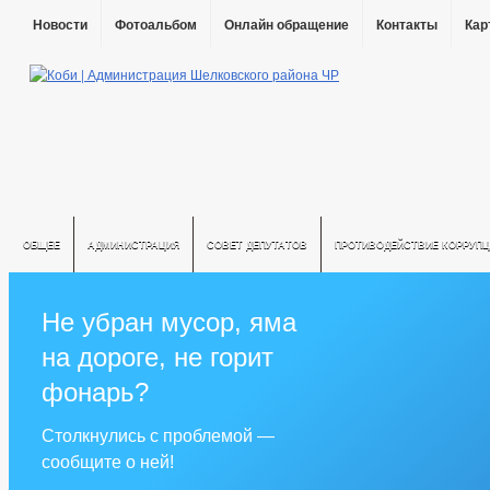
Новости
Фотоальбом
Онлайн обращение
Контакты
Кар
ОБЩЕЕ
АДМИНИСТРАЦИЯ
СОВЕТ ДЕПУТАТОВ
ПРОТИВОДЕЙСТВИЕ КОРРУПЦ
Не убран мусор, яма
на дороге, не горит
фонарь?
Столкнулись с проблемой —
сообщите о ней!