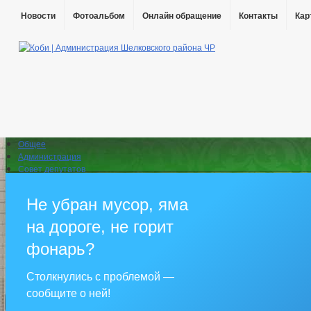
Новости
Фотоальбом
Онлайн обращение
Контакты
Кар
Общее
Администрация
Совет депутатов
Противодействие коррупции
Правовые акты
Не убран мусор, яма
Бюджет
Муниципальные услуги
на дороге, не горит
Прием граждан
фонарь?
Столкнулись с проблемой —
сообщите о ней!