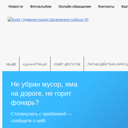
Новости
Фотоальбом
Онлайн обращение
Контакты
Кар
ОБЩЕЕ
АДМИНИСТРАЦИЯ
СОВЕТ ДЕПУТАТОВ
ПРОТИВОДЕЙСТВИЕ КОРРУПЦ
Не убран мусор, яма
на дороге, не горит
фонарь?
Столкнулись с проблемой —
сообщите о ней!