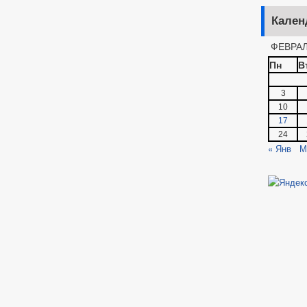
Кален
ФЕВРАЛ
Пн
В
3
10
17
24
« Янв
М