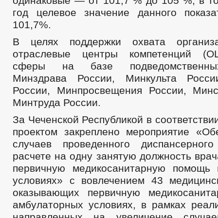
одинаковые — от 101,7 % до 105 %, в т
год целевое значение данного показа
101,7%.
В целях поддержки охвата организ
отраслевые центры компетенций (О
сферы на базе подведомственны
Минздрава России, Минкульта Росси
России, Минпросвещения России, Мин
Минтруда России.
За Чеченской Республикой в соответств
проектом закреплено мероприятие «Об
случаев проведенного диспансерног
расчете на одну занятую должность вра
первичную медикосанитарную помощь 
условиях» с вовлечением 43 медицинс
оказывающих первичную медикосанит
амбулаторных условиях, в рамках реали
направленных на увеличение случае